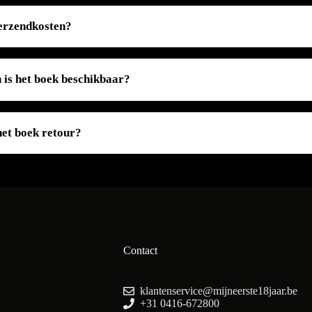
verzendkosten?
n is het boek beschikbaar?
het boek retour?
Contact
klantenservice@mijneerste18jaar.be
+31 0416-672800