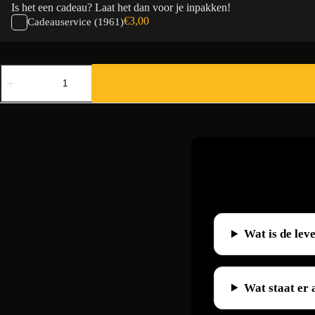
Is het een cadeau? Laat het dan voor je inpakken!
€
3,00
Cadeauservice (1961)
Mijn
Eerste
18
Jaar
1961
aantal
Wat is de lev
Wat staat er 