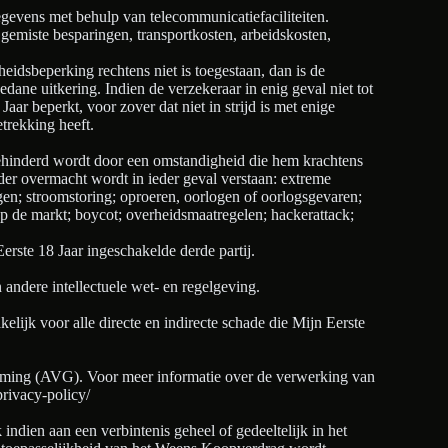
egevens met behulp van telecommunicatiefaciliteiten.
gemiste besparingen, transportkosten, arbeidskosten,
eidsbeperking rechtens niet is toegestaan, dan is de
dane uitkering. Indien de verzekeraar in enig geval niet tot
aar beperkt, voor zover dat niet in strijd is met enige
trekking heeft.
 gehinderd wordt door een omstandigheid die hem krachtens
der overmacht wordt in ieder geval verstaan: extreme
en; stroomstoring; oproeren, oorlogen of oorlogsgevaren;
op de markt; boycot; overheidsmaatregelen; hackerattack;
rste 18 Jaar ingeschakelde derde partij.
ndere intellectuele wet- en regelgeving.
kelijk voor alle directe en indirecte schade die Mijn Eerste
ming (AVG). Voor meer informatie over de verwerking van
privacy-policy/
 indien aan een verbintenis geheel of gedeeltelijk in het