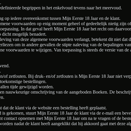
.
 gedefinieerde begrippen in het enkelvoud tevens naar het meervoud.
 op iedere overeenkomst tussen Mijn Eerste 18 Jaar en de klant.
mene voorwaarden op enig moment geheel of gedeeltelijk nietig zijn of 
assing. In dat geval heeft Mijn Eerste 18 Jaar het recht om daarvoor in
 dicht mogelijk benadert.
naleving van deze algemene voorwaarden verlangt, betekent dit niet dat 
 verliezen om in andere gevallen de stipte naleving van de bepalingen 
mene voorwaarden te wijzigen. Van toepassing is steeds de versie van 
jvend.
.
of zetfouten. Bij druk- en/of zetfouten is Mijn Eerste 18 Jaar niet verpl
toekomstige bestellingen.
 allen tijde gewijzigd worden.
 en nauwkeurige omschrijving van de aangeboden Boeken. De beschrijv
en.
at de klant via de website een bestelling heeft geplaatst.
 is gekomen, stuurt Mijn Eerste 18 Jaar de klant via de e-mail een beve
nt contact opnemen met Mijn Eerste 18 Jaar om na te vragen of de beste
 worden nadat de klant heeft aangeklikt dat hij akkoord gaat met deze