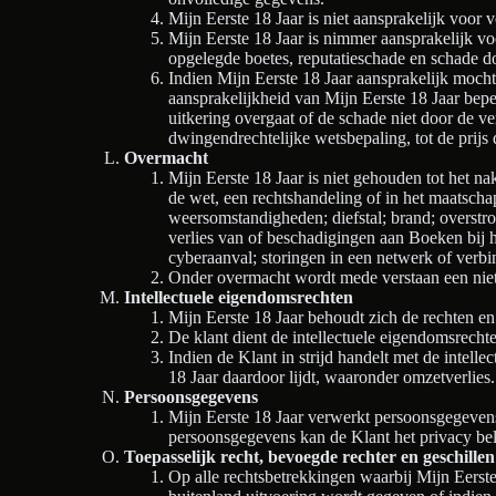
Mijn Eerste 18 Jaar is niet aansprakelijk voor
Mijn Eerste 18 Jaar is nimmer aansprakelijk vo
opgelegde boetes, reputatieschade en schade do
Indien Mijn Eerste 18 Jaar aansprakelijk mocht
aansprakelijkheid van Mijn Eerste 18 Jaar beper
uitkering overgaat of de schade niet door de ve
dwingendrechtelijke wetsbepaling, tot de prijs
Overmacht
Mijn Eerste 18 Jaar is niet gehouden tot het 
de wet, een rechtshandeling of in het maatsch
weersomstandigheden; diefstal; brand; overstr
verlies van of beschadigingen aan Boeken bij h
cyberaanval; storingen in een netwerk of verbi
Onder overmacht wordt mede verstaan een niet-
Intellectuele eigendomsrechten
Mijn Eerste 18 Jaar behoudt zich de rechten e
De klant dient de intellectuele eigendomsrechten
Indien de Klant in strijd handelt met de intelle
18 Jaar daardoor lijdt, waaronder omzetverlies.
Persoonsgegevens
Mijn Eerste 18 Jaar verwerkt persoonsgegeve
persoonsgegevens kan de Klant het privacy bele
Toepasselijk recht, bevoegde rechter en geschillen
Op alle rechtsbetrekkingen waarbij Mijn Eerste 1