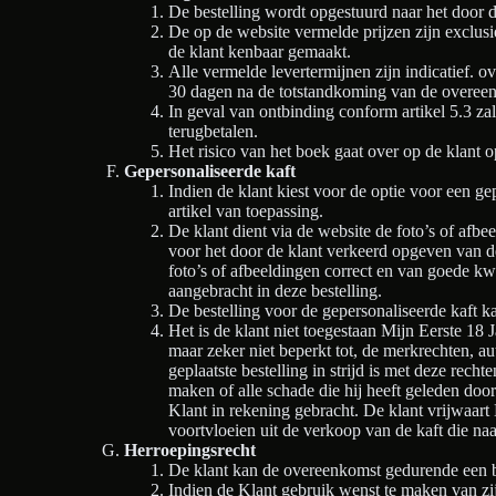
De bestelling wordt opgestuurd naar het door 
De op de website vermelde prijzen zijn exclus
de klant kenbaar gemaakt.
Alle vermelde levertermijnen zijn indicatief. o
30 dagen na de totstandkoming van de overeenk
In geval van ontbinding conform artikel 5.3 zal
terugbetalen.
Het risico van het boek gaat over op de klant 
Gepersonaliseerde kaft
Indien de klant kiest voor de optie voor een g
artikel van toepassing.
De klant dient via de website de foto’s of afbe
voor het door de klant verkeerd opgeven van de
foto’s of afbeeldingen correct en van goede kw
aangebracht in deze bestelling.
De bestelling voor de gepersonaliseerde kaft ka
Het is de klant niet toegestaan Mijn Eerste 18 
maar zeker niet beperkt tot, de merkrechten, au
geplaatste bestelling in strijd is met deze rech
maken of alle schade die hij heeft geleden door
Klant in rekening gebracht. De klant vrijwaart
voortvloeien uit de verkoop van de kaft die na
Herroepingsrecht
De klant kan de overeenkomst gedurende een 
Indien de Klant gebruik wenst te maken van zij