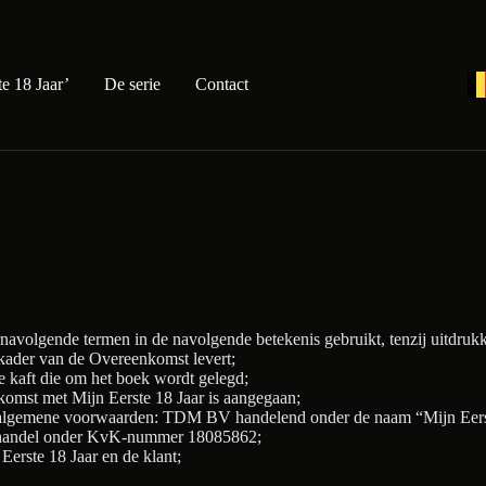
e 18 Jaar’
De serie
Contact
olgende termen in de navolgende betekenis gebruikt, tenzij uitdrukkeli
t kader van de Overeenkomst levert;
e kaft die om het boek wordt gelegd;
komst met Mijn Eerste 18 Jaar is aangegaan;
algemene voorwaarden: TDM BV handelend onder de naam “Mijn Eerste 
phandel onder KvK-nummer 18085862;
Eerste 18 Jaar en de klant;