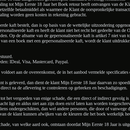
ing tot Mijn Eerste 18 Jaar het Boek retour heeft ontvangen van de Kl
hetzelfde betaalmiddel als waarmee de Klant de oorspronkelijke transactie
taling worden geen kosten in rekening gebracht.
erde kaft bestelt, dan is op basis van de wettelijke uitzondering opgeno
ersonaliseerde kaft en heeft de klant niet het recht het gedeelte van d
nden. Op de afname van de gepersonaliseerde kaft is artikel 7 niet van t
 van een boek met een gepersonaliseerde kaft, wordt de klant uitdrukke
stuurd.
den: IDeal, Visa, Mastercard, Paypal.
k voldoet aan de overeenkomst, de in het aanbod vermelde specificaties 
nt is geleverd, dan dient de klant Mijn Eerste 18 Jaar daarvan zo spoed
 direct na de aflevering te controleren op gebreken en beschadigingen.
ot het vergoeden van enige schade, die een direct of indirect gevolg is
macht ligt en aldus niet aan zijn doen en/of laten kan worden toegeschrev
diens ondergeschikten, dan wel andere personen, die door of vanwege de
van de klant kunnen afwijken van de kleuren die het boek werkelijk heef
schade, van welke aard ook, ontstaan doordat Mijn Eerste 18 Jaar is uit