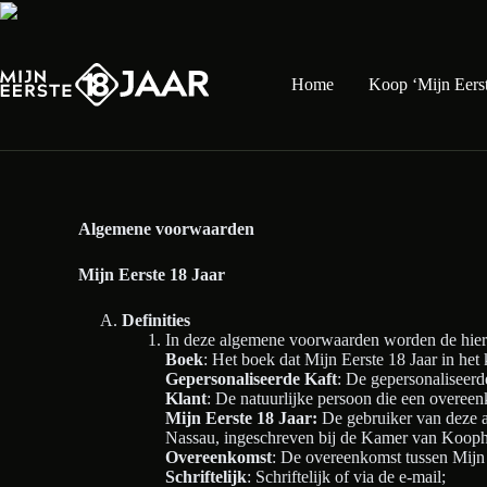
Skip
to
content
Home
Koop ‘Mijn Eerst
Algemene voorwaarden
Mijn Eerste 18 Jaar
Definities
In deze algemene voorwaarden worden de hiernav
Boek
: Het boek dat Mijn Eerste 18 Jaar in he
Gepersonaliseerde Kaft
: De gepersonaliseerd
Klant
: De natuurlijke persoon die een overeen
Mijn Eerste 18 Jaar:
De gebruiker van deze 
Nassau, ingeschreven bij de Kamer van Koo
Overeenkomst
: De overeenkomst tussen Mijn 
Schriftelijk
: Schriftelijk of via de e-mail;