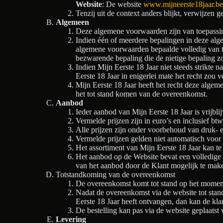
Website
: De website
www.mijneerste18jaar.be
Tenzij uit de context anders blijkt, verwijzen
Algemeen
Deze algemene voorwaarden zijn van toepassing
Indien één of meerdere bepalingen in deze alge
algemene voorwaarden bepaalde volledig van toep
bezwarende bepaling die de nietige bepaling zo
Indien Mijn Eerste 18 Jaar niet steeds strikte 
Eerste 18 Jaar in enigerlei mate het recht zou
Mijn Eerste 18 Jaar heeft het recht deze alge
het tot stand komen van de overeenkomst.
Aanbod
Ieder aanbod van Mijn Eerste 18 Jaar is vrijbli
Vermelde prijzen zijn in euro’s en inclusief btw
Alle prijzen zijn onder voorbehoud van druk- en/
Vermelde prijzen gelden niet automatisch voor 
Het assortiment van Mijn Eerste 18 Jaar kan te
Het aanbod op de Website bevat een volledige
van het aanbod door de Klant mogelijk te mak
Totstandkoming van de overeenkomst
De overeenkomst komt tot stand op het moment d
Nadat de overeenkomst via de website tot stand
Eerste 18 Jaar heeft ontvangen, dan kan de kla
De bestelling kan pas via de website geplaatst
Levering