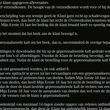
de klant opgegeven afleveradres.
ief verzendkosten. De hoogte van de verzendkosten wordt voor of bij 
verschrijding van een termijn geeft de Klant geen recht op schadevergoe
omst levert, dan heeft de klant het recht de Overeenkomst kosteloos t
 Mijn Eerste 18 Jaar het bedrag dat de klant betaald heeft zo spoedig m
op het moment dat het boek aan de klant bezorgd is.
epersonaliseerde kaft om het boek, dan is, onverminderd de overige bep
eldingen te downloaden die hij op de gepersonaliseerde kaft gedrukt wen
ze foto’s of afbeeldingen. Voordat de Klant de bestelling bevestigt, d
aliteit zijn. Nadat de klant de bestelling voor de gepersonaliseerde ka
n niet geannuleerd worden, zie ook artikel 8.
Jaar een opdracht te geven tot het vervaardigen van een gepersonaliseer
teursrechten of portretrechten van derden. Indien Mijn Eerste 18 Jaar c
ten van derden, dan heeft Mijn Eerste 18 Jaar het recht de bestelling te 
dat de door de klant bestelde gepersonaliseerde kaft de rechten van een
 Mijn Eerste 18 Jaar voor de aanspraken van derden dan wel voor de dire
ar de wensen van de klant is gepersonaliseerd.
bedenktijd van maximaal 14 dagen zonder opgave van redenen ontbind
n herroepingsrecht, dan dient de Klant dat uitdrukkelijk binnen 14 dag