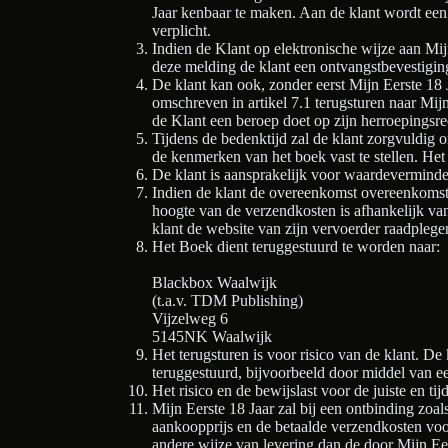
Jaar kenbaar te maken. Aan de klant wordt een 
verplicht.
Indien de Klant op elektronische wijze aan Mij
deze melding de klant een ontvangstbevestigin
De klant kan ook, zonder eerst Mijn Eerste 18 J
omschreven in artikel 7.1 terugsturen naar Mijn
de Klant een beroep doet op zijn herroepingsrec
Tijdens de bedenktijd zal de klant zorgvuldig 
de kenmerken van het boek vast te stellen. Het 
De klant is aansprakelijk voor waardeverminder
Indien de klant de overeenkomst overeenkomstig
hoogte van de verzendkosten is afhankelijk van
klant de website van zijn vervoerder raadplege
Het Boek dient teruggestuurd te worden naar:
Blackbox Waalwijk
(t.a.v. TDM Publishing)
Vijzelweg 6
5145NK Waalwijk
Het terugsturen is voor risico van de klant. De 
teruggestuurd, bijvoorbeeld door middel van e
Het risico en de bewijslast voor de juiste en tijd
Mijn Eerste 18 Jaar zal bij een ontbinding zoa
aankoopprijs en de betaalde verzendkosten voor
andere wijze van levering dan de door Mijn Ee