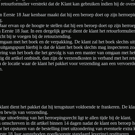
retourformulier verstrekt dat de Klant kan gebruiken indien hij de over
n Eerste 18 Jaar kenbaar maakt dat hij een beroep doet op zijn herroepi
g.
aar ervan op de hoogte te stellen dat hij een beroep doet op zijn herro
 Eerste 18 Jaar. In een dergelijk geval dient de klant het retourformulie
ht bij te voegen bij de retourzending.
omgaan met het boek en de verpakking. De klant zal het boek slechts ui
uitgangspunt hierbij is dat de klant het boek slechts mag inspecteren z
ing van het boek die het gevolg is van een manier van omgaan met het b
 dit artikel ontbindt, dan zijn de verzendkosten in verband met het re
 de locatie waar de klant het pakket voor verzending aan een vervoerde
n.
klant dient het pakket dat hij terugstuurt voldoende te frankeren. De kla
en bewijs van verzending.
ige uitoefening van het herroepingsrecht ligt te allen tijde bij de klant.
ls omschreven in dit artikel binnen 14 dagen nadat de klant een beroep h
 het opsturen van de bestelling (met uitzondering van eventuele extra
rste 18 Jaar aangeboden goedkoopste standaard levering) restitueren.