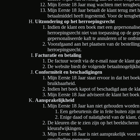
Mijn Eerste 18 Jaar mag wachten met terugbetal
Mijn Eerste 18 Jaar betaalt de klant terug met 
betaalmiddel heeft ingestemd. Voor de terugbe
Uitzondering op het herroepingsrecht
Indien de klant een boek met een gepersonalise
herroepingsrecht niet van toepassing op de gep
gepersonaliseerde kaft te annuleren of te ontbi
Voorafgaand aan het plaatsen van de bestelling
herroepingsrecht.
Facturatie en betaling
De factuur wordt via de e-mail naar de klant ge
De website biedt de volgende betaalmogelijkhe
Conformiteit en beschadigingen
Mijn Eerste 18 Jaar staat ervoor in dat het boe
bruikbaarheid.
Indien het boek kapot of beschadigd aan de kla
Mijn Eerste 18 Jaar adviseert de klant het boek
Aansprakelijkheid
Mijn Eerste 18 Jaar kan niet gehouden worden t
Een gebeurtenis die in feite buiten zijn 
Enige daad of nalatigheid van de klant, 
De kleuren die te zien zijn op het beeldscherm 
kleurafwijkingen.
Mijn Eerste 18 Jaar is niet aansprakelijk voor 
onvolledige gegevens.