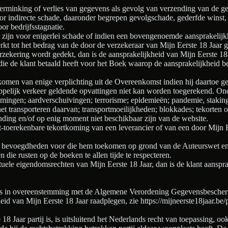
 verminking of verlies van gegevens als gevolg van verzending van de g
or indirecte schade, daaronder begrepen gevolgschade, gederfde winst, 
or bedrijfsstagnatie.
 zijn voor enigerlei schade of indien een bovengenoemde aansprakelijkh
kt tot het bedrag van de door de verzekeraar van Mijn Eerste 18 Jaar ge
rzekering wordt gedekt, dan is de aansprakelijkheid van Mijn Eerste 18 J
 die de klant betaald heeft voor het Boek waarop de aansprakelijkheid be
nakomen van enige verplichting uit de Overeenkomst indien hij daartoe
appelijk verkeer geldende opvattingen niet kan worden toegerekend. On
omingen; aardverschuivingen; terrorisme; epidemieën; pandemie, staking
et transporteren daarvan; transportmoeilijkheden; blokkades; tekorten 
nding en/of op enig moment niet beschikbaar zijn van de website.
toerekenbare tekortkoming van een leverancier of van een door Mijn Ee
n bevoegdheden voor die hem toekomen op grond van de Auteurswet en a
 die rusten op de boeken te allen tijde te respecteren.
ctuele eigendomsrechten van Mijn Eerste 18 Jaar, dan is de klant aanspra
ns in overeenstemming met de Algemene Verordening Gegevensbescher
id van Mijn Eerste 18 Jaar raadplegen, zie https://mijneerste18jaar.be/
8 Jaar partij is, is uitsluitend het Nederlands recht van toepassing, ook