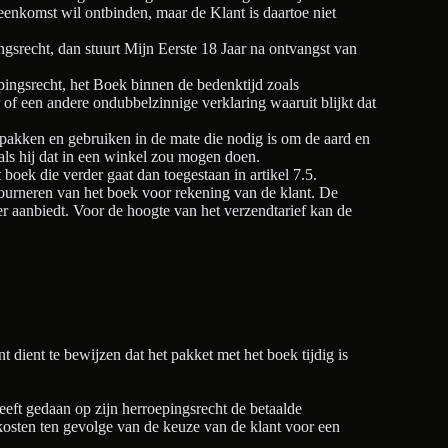
eenkomst wil ontbinden, maar de Klant is daartoe niet
ngsrecht, dan stuurt Mijn Eerste 18 Jaar na ontvangst van
epingsrecht, het Boek binnen de bedenktijd zoals
r of een andere ondubbelzinnige verklaring waaruit blijkt dat
tpakken en gebruiken in de mate die nodig is om de aard en
oals hij dat in een winkel zou mogen doen.
oek die verder gaat dan toegestaan in artikel 7.5.
tourneren van het boek voor rekening van de klant. De
r aanbiedt. Voor de hoogte van het verzendtarief kan de
nt dient te bewijzen dat het pakket met het boek tijdig is
eeft gedaan op zijn herroepingsrecht de betaalde
 kosten ten gevolge van de keuze van de klant voor een