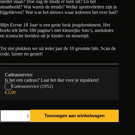
sneller slaan? Hoe zag de mode er toen uit? En het
straatbeeld? Wat waren de trends? Welke sportvedetten zijn je
bijgebleven? Wat was het nieuws waar iedereen het over had?
Mijn Eerste 18 Jaar
is een grote brok jeugdsentiment. Het
boekt telt liefst 180 pagina’s met kleurrijke foto’s, anekdotes
en iconische beelden uit je kinder- en tienertijd.
Tot slot plukken we uit ieder jaar de 10 grootste hits. Scan de
code, luister en geniet!
Cadeauservice
Is het een cadeau? Laat het dan voor je inpakken!
Cadeauservice (1952)
€
3,00
Mijn
Toevoegen aan winkelwagen
Eerste
18
Jaar
1952